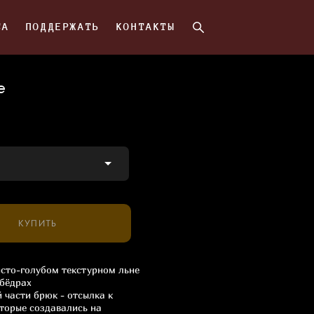
СА
СА
ПОДДЕРЖАТЬ
ПОДДЕРЖАТЬ
КОНТАКТЫ
КОНТАКТЫ
е
КУПИТЬ
сто-голубом текстурном льне
 бёдрах
 части брюк - отсылка к
оторые создавались на