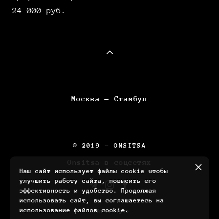
24 000 pуб.
Москва — Стамбул
© 2019 - ONSITSA
Onsitsa в соцсетях
Наш сайт использует файлы cookie чтобы
улучшить работу сайта, повысить его
эффективность и удобство. Продолжая
использовать сайт, вы соглашаетесь на
использование файлов cookie.
сайт от vigbo