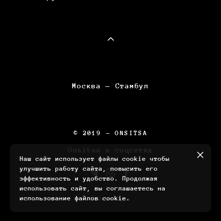
Москва — Стамбул
© 2019 - ONSITSA
Onsitsa в соцсетях
Наш сайт использует файлы cookie чтобы
улучшить работу сайта, повысить его
эффективность и удобство. Продолжая
использовать сайт, вы соглашаетесь на
использование файлов cookie.
сайт от vigbo