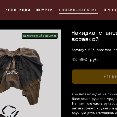
КОЛЛЕКЦИИ
КОЛЛЕКЦИИ
ШОУРУМ
ШОУРУМ
ОНЛАЙН-МАГАЗИН
ОНЛАЙН-МАГАЗИН
ПРЕС
ПРЕС
Накидка с ант
Единственный экземпляр
вставкой
Артикул 025.onsitsa.r
42 000 pуб.
НЕТ В
Льняная накидка из линии
базе лекал рукавов трад
На нижнюю часть рукавов
антикварного кружева и 
вручную двумя техниками