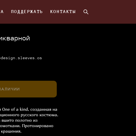
СА
СА
ПОДДЕРЖАТЬ
ПОДДЕРЖАТЬ
КОНТАКТЫ
КОНТАКТЫ
икварной
edesign.sleeves.os
 НАЛИЧИИ
 One of a kind, созданная на
иционного русского костюма.
 вшито полотно из
домоткани. Протонировано
 крашения.